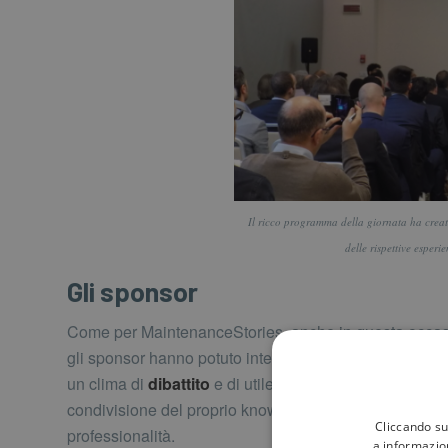
Il ricco programma della giornata ha creat
delle rispettive esper
Gli sponsor
Come per MaintenanceStories, anche in questa occa
gli sponsor hanno potuto interagire con i relatori crea
un clima di
dibattito
e di utile confronto, favorendo la
condivisione del proprio know-how e della propria
Cliccando su
professionalità.
a informazio