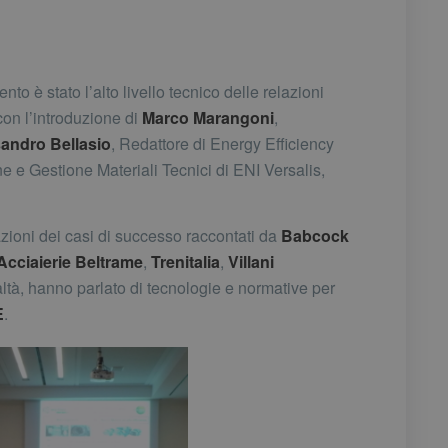
o è stato l’alto livello tecnico delle relazioni
con l’introduzione di
Marco M
arangoni
,
andro Bellasio
, Redattore di Energy Efficiency
 e Gestione Materiali Tecnici di ENI Versalis,
ioni dei casi di successo raccontati da
Babcock
cciaierie Beltrame
,
Trenitalia
,
Villani
altà, hanno parlato di tecnologie e normative per
E
.