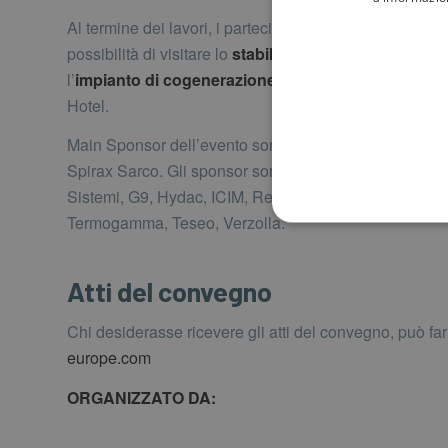
Al termine dei lavori, i partecipanti hanno avuto la
possibilità di visitare lo
stabilimento
Babcock Wanso
l’
impianto di cogenerazione
installato presso Dever
Hotel.
Main Sponsor dell’evento sono stati Gruppo Salteco e
Spirax Sarco. Gli sponsor sono stati ABB, Brammer, 
Sistemi, G9, Hydac, ICIM, Repcom, SDT Italia,
Termogamma, Teseo, Verzolla.
Atti del convegno
Chi desiderasse ricevere gli atti del convegno, può fa
europe.com
ORGANIZZATO DA: