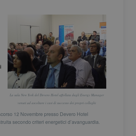
i
La sala New York del Devero Hotel affollata dagli Energy Manager
venuti ad ascoltare i casi di successo dei propri colleghi
 scorso 12 Novembre presso Devero Hotel
truita secondo criteri energetici d’avanguardia.