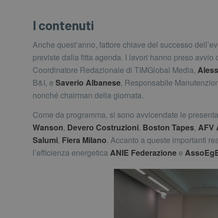
I contenuti
Anche quest’anno, fattore chiave del successo dell’event
previste dalla fitta agenda. I lavori hanno preso avvio 
Coordinatore Redazionale di TIMGlobal Media,
Aless
B&I, e
Saverio Albanese
, Responsabile Manutenzione
nonché chairman della giornata.
Come da programma, si sono avvicendate le presentaz
Wanson
,
Devero Costruzioni
,
Boston Tapes
,
AFV A
Salumi
,
Fiera Milano
. Accanto a queste importanti re
l’efficienza energetica
ANIE Federazione
e
AssoEg