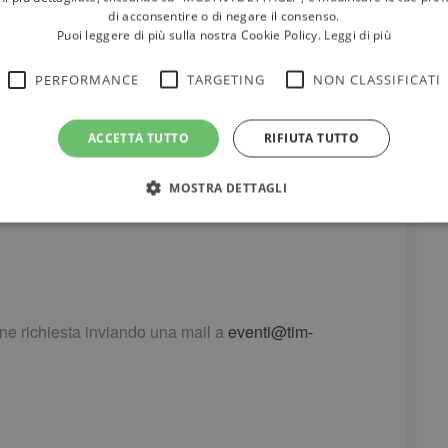
di acconsentire o di negare il consenso.
Puoi leggere di più sulla nostra Cookie Policy.
Leggi di più
n e
o
PERFORMANCE
TARGETING
NON CLASSIFICATI
Durante i momenti di break è stato possibile scambiarsi idee e
ACCETTA TUTTO
RIFIUTA TUTTO
conoscere da vicino le soluzioni per l’efficienza offerte dagli
CT
sponsor
MOSTRA DETTAGLI
rne richiesta inviando una mail a
eventi@tim-