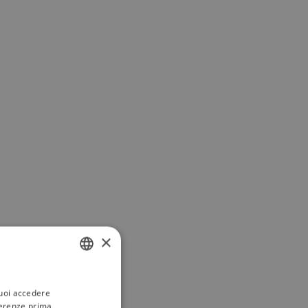
×
ITALIAN
puoi accedere
ENGLISH
ferenze prima